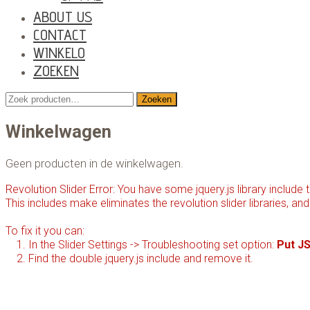
ABOUT US
CONTACT
WINKEL
0
ZOEKEN
Open
Zoeken
Zoeken
Mobile
naar:
Menu
Winkelwagen
Geen producten in de winkelwagen.
Revolution Slider Error: You have some jquery.js library include t
This includes make eliminates the revolution slider libraries, an
To fix it you can:
1. In the Slider Settings -> Troubleshooting set option:
Put JS
2. Find the double jquery.js include and remove it.