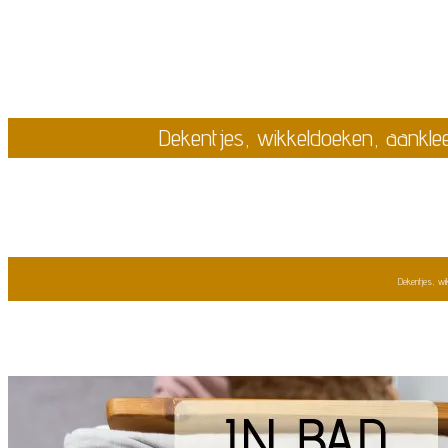
Dekentjes, wikkeldoeken, aankl
Dekentjes, wi