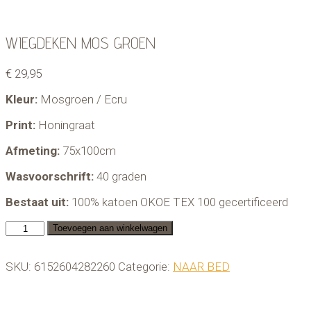
WIEGDEKEN MOS GROEN
€
29,95
Kleur:
Mosgroen / Ecru
Print:
Honingraat
Afmeting:
75x100cm
Wasvoorschrift:
40 graden
Bestaat uit:
100% katoen OKOE TEX 100 gecertificeerd
WIEGDEKEN
Toevoegen aan winkelwagen
MOS
GROEN
SKU:
6152604282260
Categorie:
NAAR BED
aantal